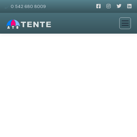
0 542 680 8009
Pergola Katlanır Tente
Sistemleri
Şık ve modern pergola tasarımları!