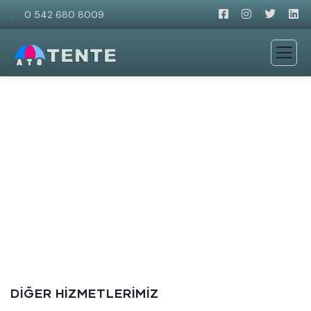
0 542 680 8009
Kış Bahçesi Şeffaf Branda
Şık ve modern Kış Bahçesi tasarımları!
DIĞER HIZMETLERIMIZ